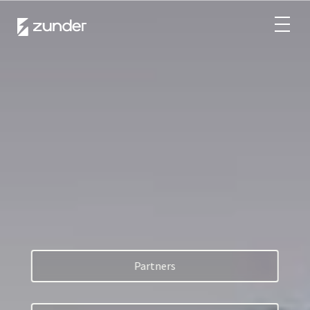
ES
Usuario VE
App de Zunder
¿Cómo cargar?
Tarifas
Partners
Flotas
Grandes cuentas
Partners
Administraciones
Renting
Acuerdos