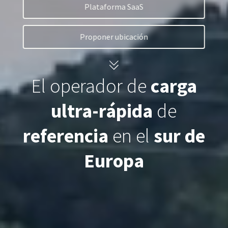
Plataforma SaaS
Proponer ubicación
Plataforma SaaS
Plataforma SaaS
Beneficios
El operador de
carga
Para quién
ultra-rápida
de
referencia
en el
sur de
Buscamos ubicaciones
Europa
¿Qué buscamos?
¿Qué ofrecemos?
Proponer ubicación