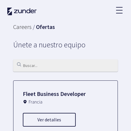
ES
Careers
/
Ofertas
Usuario VE
Únete a nuestro equipo
App de Zunder
¿Cómo cargar?
Tarifas
Partners
Fleet Business Developer
Flotas
Francia
Grandes cuentas
Administraciones
Ver detalles
Renting
Acuerdos