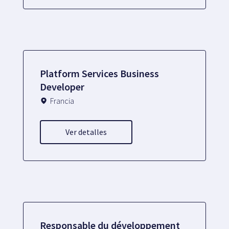
Plataforma SaaS
Plataforma SaaS
Platform Services Business
Beneficios
Developer
Para quién
Francia
Ver detalles
Buscamos ubicaciones
¿Qué buscamos?
¿Qué ofrecemos?
Proponer ubicación
Responsable du développement