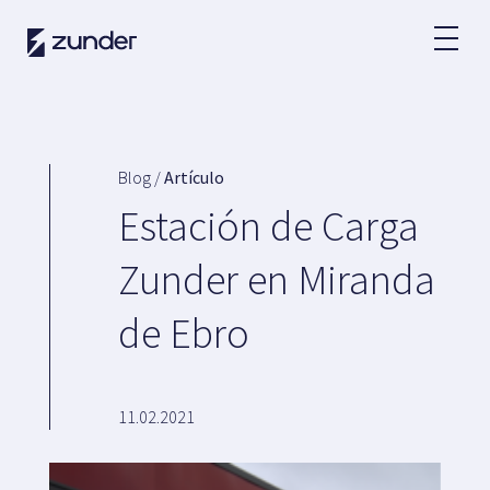
ES
Usuario VE
App de Zunder
Blog /
Artículo
¿Cómo cargar?
Estación de Carga
Tarifas
Zunder en Miranda
de Ebro
Partners
Flotas
Grandes cuentas
11.02.2021
Administraciones
Renting
Acuerdos