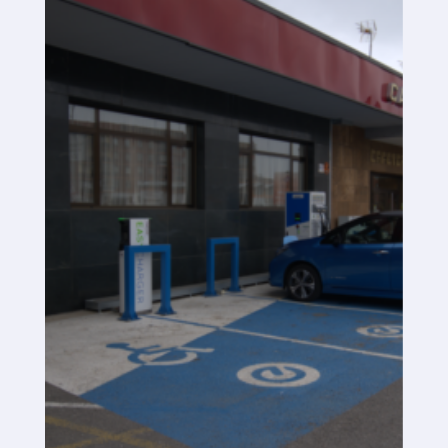
Plataforma SaaS
Plataforma SaaS
Beneficios
Para quién
Buscamos ubicaciones
¿Qué buscamos?
¿Qué ofrecemos?
Proponer ubicación