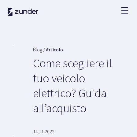
IT
Utente VE
L'APP di Zunder
Blog /
Articolo
Come ricaricare?
Come scegliere il
Tariffe
tuo veicolo
elettrico? Guida
Partner
all’acquisto
Flotte
Leasing
Grandi account
Pubblica amministrazione
14.11.2022