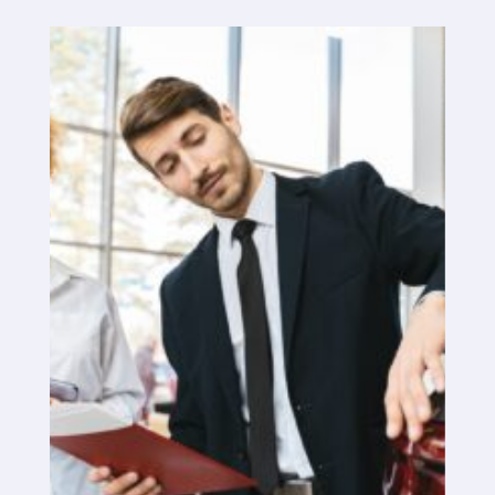
Piattaforma SaaS
Piattaforma SaaS
Benefici
Per chi
Cerchiamo posizioni
Cosa stiamo cercando?
Cosa offriamo?
Proponi posizione