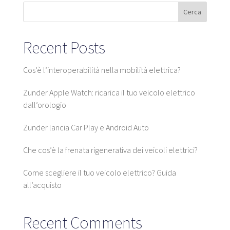
Cerca
Piattaforma SaaS
Recent Posts
Piattaforma SaaS
Benefici
Cos’è l’interoperabilità nella mobilità elettrica?
Per chi
Zunder Apple Watch: ricarica il tuo veicolo elettrico
dall’orologio
Zunder lancia Car Play e Android Auto
Cerchiamo posizioni
Che cos’è la frenata rigenerativa dei veicoli elettrici?
Cosa stiamo cercando?
Cosa offriamo?
Come scegliere il tuo veicolo elettrico? Guida
Proponi posizione
all’acquisto
Recent Comments