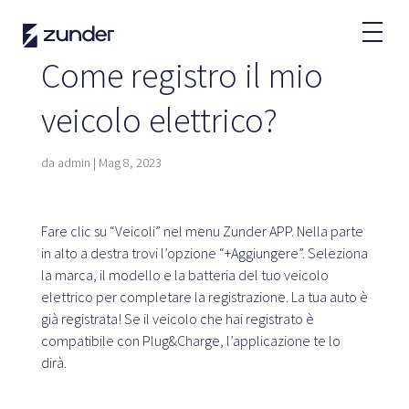
IT
Come registro il mio
Utente VE
veicolo elettrico?
L'APP di Zunder
Come ricaricare?
da
admin
|
Mag 8, 2023
Tariffe
Fare clic su “Veicoli” nel menu Zunder APP. Nella parte
in alto a destra trovi l’opzione “+Aggiungere”. Seleziona
Partner
la marca, il modello e la batteria del tuo veicolo
elettrico per completare la registrazione. La tua auto è
Flotte
già registrata! Se il veicolo che hai registrato è
Leasing
compatibile con Plug&Charge, l’applicazione te lo
Grandi account
dirà.
Pubblica amministrazione