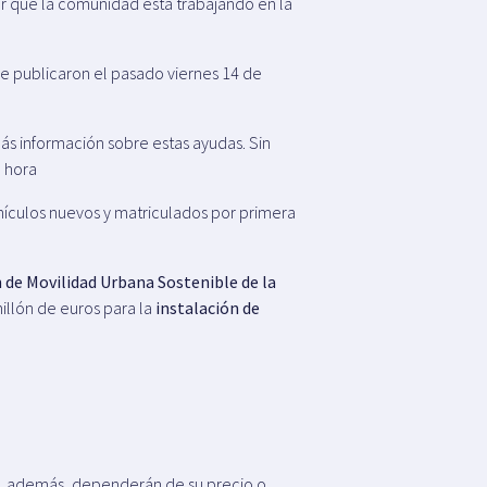
er que la comunidad está trabajando en la
 se publicaron el pasado viernes 14 de
s información sobre estas ayudas. Sin
a hora
hículos nuevos y matriculados por primera
 de Movilidad Urbana Sostenible de la
illón de euros para la
instalación de
 y, además, dependerán de su precio o