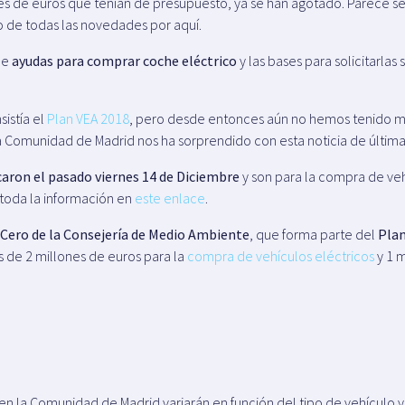
nes de euros que tenían de presupuesto, ya se han agotado. Parece s
o de todas las novedades por aquí.
de
ayudas para comprar coche eléctrico
y las bases para solicitarlas
istía el
Plan VEA 2018
, pero desde entonces aún no hemos tenido má
a Comunidad de Madrid nos ha sorprendido con esta noticia de últim
icaron el pasado viernes 14 de Diciembre
y son para la compra de ve
toda la información en
este enlace
.
Cero de la Consejería de Medio Ambiente
, que forma parte del
Plan
s de 2 millones de euros para la
compra de vehículos eléctricos
y 1 m
en la Comunidad de Madrid variarán en función del tipo de vehículo