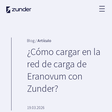
ES
Usuario VE
App de Zunder
Blog /
Artículo
¿Cómo cargar?
¿Cómo cargar en la
Tarifas
red de carga de
Eranovum con
Partners
Zunder?
Flotas
Grandes cuentas
Administraciones
Renting
19.03.2026
Acuerdos