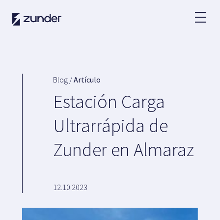
ES
Usuario VE
App de Zunder
Blog /
Artículo
¿Cómo cargar?
Estación Carga
Tarifas
Ultrarrápida de
Zunder en Almaraz
Partners
Flotas
Grandes cuentas
12.10.2023
Administraciones
Renting
Acuerdos