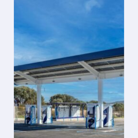
Plataforma SaaS
Plataforma SaaS
Beneficios
Para quién
Buscamos ubicaciones
¿Qué buscamos?
¿Qué ofrecemos?
Proponer ubicación