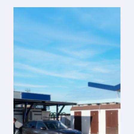
Plataforma SaaS
Plataforma SaaS
Beneficios
Para quién
Buscamos ubicaciones
¿Qué buscamos?
¿Qué ofrecemos?
Proponer ubicación