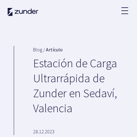
ES
Usuario VE
App de Zunder
Blog /
Artículo
¿Cómo cargar?
Estación de Carga
Tarifas
Ultrarrápida de
Zunder en Sedaví,
Partners
Valencia
Flotas
Grandes cuentas
Administraciones
Renting
28.12.2023
Acuerdos