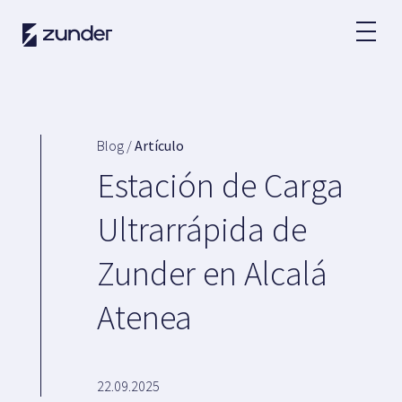
ES
Usuario VE
App de Zunder
Blog /
Artículo
¿Cómo cargar?
Estación de Carga
Tarifas
Ultrarrápida de
Zunder en Alcalá
Partners
Atenea
Flotas
Grandes cuentas
Administraciones
Renting
22.09.2025
Acuerdos