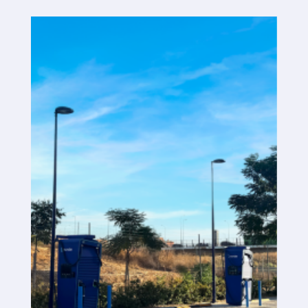
Plataforma SaaS
Plataforma SaaS
Beneficios
Para quién
Buscamos ubicaciones
¿Qué buscamos?
¿Qué ofrecemos?
Proponer ubicación