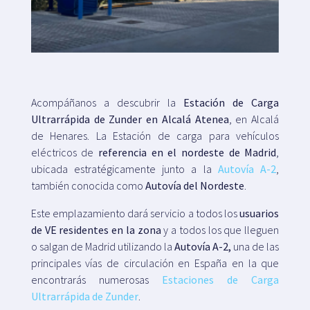
Mapa
Blog
Acompáñanos a descubrir la
Estación de Carga
Ultrarrápida de Zunder en Alcalá Atenea
, en Alcalá
de Henares. La Estación de carga para vehículos
eléctricos de
referencia en el nordeste de Madrid
,
ubicada estratégicamente junto a la
Autovía A-2
,
Atención al cliente
también conocida como
Autovía del Nordeste
.
+34 979 300 500
Este emplazamiento dará servicio a todos los
usuarios
de VE residentes en la zona
y a todos los que lleguen
o salgan de Madrid utilizando la
Autovía A-2,
una de las
principales vías de circulación en España en la que
encontrarás numerosas
Estaciones de Carga
Ultrarrápida de Zunder
.