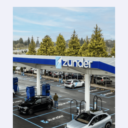
Plataforma SaaS
Plataforma SaaS
Beneficios
Para quién
Buscamos ubicaciones
¿Qué buscamos?
¿Qué ofrecemos?
Proponer ubicación