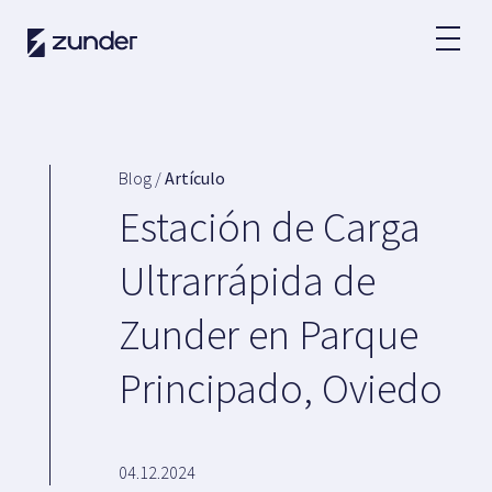
ES
Usuario VE
App de Zunder
Blog /
Artículo
¿Cómo cargar?
Estación de Carga
Tarifas
Ultrarrápida de
Zunder en Parque
Partners
Principado, Oviedo
Flotas
Grandes cuentas
Administraciones
Renting
04.12.2024
Acuerdos