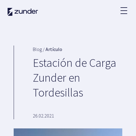
ES
Usuario VE
App de Zunder
Blog /
Artículo
¿Cómo cargar?
Estación de Carga
Tarifas
Zunder en
Tordesillas
Partners
Flotas
Grandes cuentas
26.02.2021
Administraciones
Renting
Acuerdos