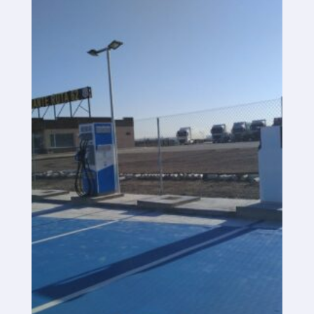
Plataforma SaaS
Plataforma SaaS
Beneficios
Para quién
Buscamos ubicaciones
¿Qué buscamos?
¿Qué ofrecemos?
Proponer ubicación