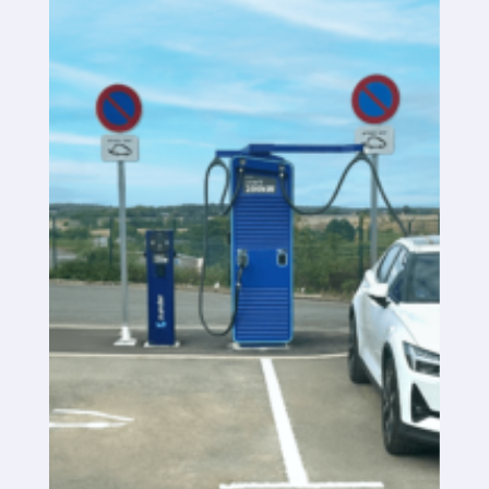
Plataforma SaaS
Plataforma SaaS
Beneficios
Para quién
Buscamos ubicaciones
¿Qué buscamos?
¿Qué ofrecemos?
Proponer ubicación