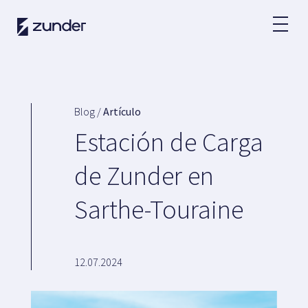
ES
Usuario VE
App de Zunder
Blog /
Artículo
¿Cómo cargar?
Estación de Carga
Tarifas
de Zunder en
Sarthe-Touraine
Partners
Flotas
Grandes cuentas
12.07.2024
Administraciones
Renting
Acuerdos