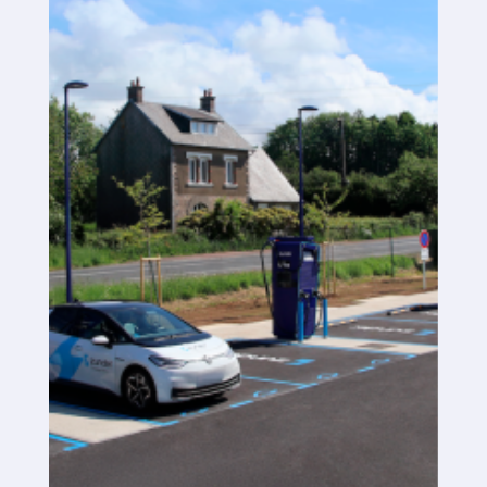
Plataforma SaaS
Plataforma SaaS
Beneficios
Para quién
Buscamos ubicaciones
¿Qué buscamos?
¿Qué ofrecemos?
Proponer ubicación