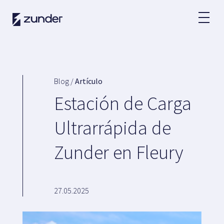
ES
Usuario VE
App de Zunder
Blog /
Artículo
¿Cómo cargar?
Estación de Carga
Tarifas
Ultrarrápida de
Zunder en Fleury
Partners
Flotas
Grandes cuentas
27.05.2025
Administraciones
Renting
Acuerdos