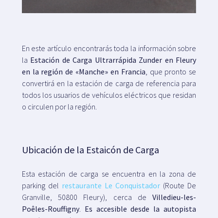
Mapa
En este artículo encontrarás toda la información sobre
la
Estación de Carga Ultrarrápida Zunder en Fleury
Blog
en la región de «Manche» en Francia
, que pronto se
convertirá en la estación de carga de referencia para
todos los usuarios de vehículos eléctricos que residan
o circulen por la región.
Atención al cliente
Ubicación de la Estaicón de Carga
+34 979 300 500
Esta estación de carga se encuentra en la zona de
parking del
restaurante Le Conquistador
(Route De
Granville, 50800 Fleury), cerca de
Villedieu-les-
Poêles-Rouffigny
.
Es accesible desde la autopista