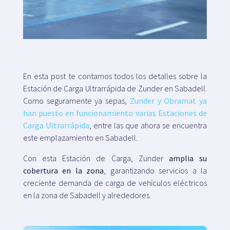
Mapa
Blog
En esta post te contamos todos los detalles sobre la
Estación de Carga Ultrarrápida de Zunder en Sabadell.
Como seguramente ya sepas,
Zunder y Obramat ya
han puesto en funcionamiento varias Estaciones de
Carga Ultrarrápida
, entre las que ahora se encuentra
Atención al cliente
este emplazamiento en Sabadell.
+34 979 300 500
Con esta Estación de Carga, Zunder
amplia su
cobertura en la zona
, garantizando servicios a la
creciente demanda de carga de vehículos eléctricos
en la zona de Sabadell y alrededores.