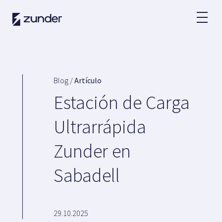
ES
Usuario VE
App de Zunder
Blog /
Artículo
¿Cómo cargar?
Estación de Carga
Tarifas
Ultrarrápida
Zunder en
Partners
Sabadell
Flotas
Grandes cuentas
Administraciones
Renting
29.10.2025
Acuerdos