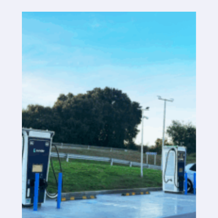
Plataforma SaaS
Plataforma SaaS
Beneficios
Para quién
Buscamos ubicaciones
¿Qué buscamos?
¿Qué ofrecemos?
Proponer ubicación