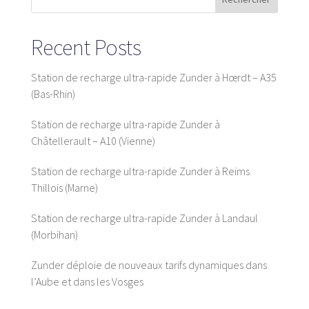
Recent Posts
Plateforme SaaS
Station de recharge ultra-rapide Zunder à Hœrdt – A35
Plateforme SaaS
(Bas-Rhin)
Avantages
Destinataires
Station de recharge ultra-rapide Zunder à
Châtellerault – A10 (Vienne)
Station de recharge ultra-rapide Zunder à Reims
Thillois (Marne)
Nous recherchons des emplacements
Station de recharge ultra-rapide Zunder à Landaul
Que cherchons-nous ?
(Morbihan)
Qu’offrons-nous ?
Proposer un site
Zunder déploie de nouveaux tarifs dynamiques dans
l’Aube et dans les Vosges