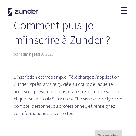
FR
Comment puis-je
Utilisateur VÉ
m’inscrire à Zunder ?
Application Zunder
Comment charger ?
par
admin
|
Mai 8, 2023
Tarifs
L’inscription est très simple. Téléchargez l’application
Zunder. Après la visite guidée au cours de laquelle
Partenaires
nous vous présentons tous les détails de notre service,
cliquez sur « Profil>S’inscrire ». Choisissez votre type de
Flottes
compte: personnel ou professionnel, et renseignez
Location
vos informations personnelles.
Grands comptes
Administration publique
Accords
Rechercher