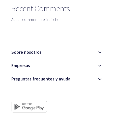
Recent Comments
Carte
Aucun commentaire à afficher.
Blog
Sobre nosotros
Attention à la clientèle
Empresas
+33 1 87 65 00 79
Preguntas frecuentes y ayuda