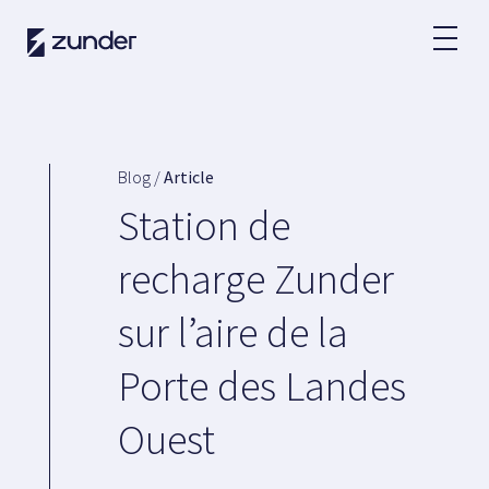
FR
Utilisateur VÉ
Application Zunder
Blog /
Article
Comment charger ?
Station de
Tarifs
recharge Zunder
sur l’aire de la
Partenaires
Porte des Landes
Flottes
Location
Ouest
Grands comptes
Administration publique
Accords