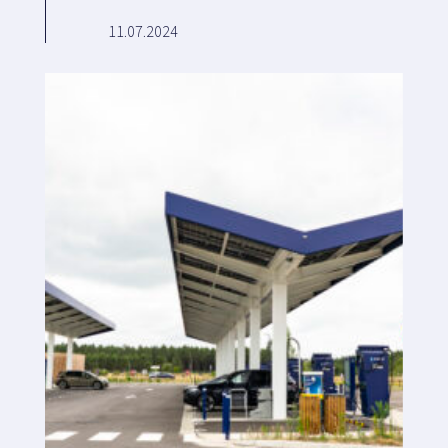
11.07.2024
Plateforme SaaS
Plateforme SaaS
Avantages
Destinataires
Nous recherchons des emplacements
Que cherchons-nous ?
Qu’offrons-nous ?
Proposer un site