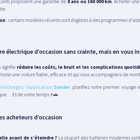
ricants proposent une garantie de
8 ans ou 160 000 km
. Acheter une
ie.
ion
: certains modèles récents sont éligibles à des programmes d’aide
re électrique d’occasion sans crainte, mais en vous i
 signifie
réduire les coûts, le bruit et les complications quoti
choisir une voiture fiable, efficace et qui vous accompagnera de no
éléchargez l’
application
Zunder
,
planifiez votre premier voyage e
rique… Et de votre temps
⚡🚗
les acheteurs d’occasion
lle avant de s’éteindre ?
La plupart des batteries modernes sont