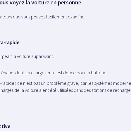
 vous voyez la voiture en personne
évélateurs que vous pouvez facilement examiner.
ra-rapide
geait la voiture auparavant.
scénario idéal. La charge lente est douce pour la batterie.
ra-rapide : ce n’est pas un problème grave, car les systèmes modernes
harges de la voiture aient été utilisées dans des stations de recharge
ctive