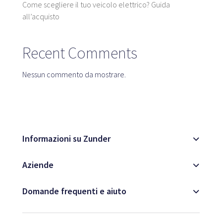
Come scegliere il tuo veicolo elettrico? Guida
Mappa
all’acquisto
Recent Comments
Blog
Nessun commento da mostrare.
Servizio clienti
Informazioni su Zunder
+34 979 300 500
Aziende
Domande frequenti e aiuto