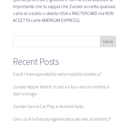
importante che tu sappia che Zunder accetta qualsiasi
carta di credito o debito VISA o MASTERCARD ma NON
Piattaforma SaaS
ACCETTA carte AMERICAN EXPRESS).
Piattaforma SaaS
Benefici
Cerca
Per chi
Recent Posts
Cerchiamo posizioni
Cos’è l’interoperabilità nella mobilità elettrica?
Cosa stiamo cercando?
Zunder Apple Watch: ricarica il tuo veicolo elettrico
Cosa offriamo?
dall’orologio
Proponi posizione
Zunder lancia Car Play e Android Auto
Che cos’è la frenata rigenerativa dei veicoli elettrici?