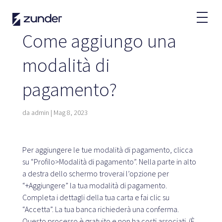
IT
Come aggiungo una
Utente VE
modalità di
L'APP di Zunder
pagamento?
Come ricaricare?
Tariffe
da
admin
|
Mag 8, 2023
Partner
Per aggiungere le tue modalità di pagamento, clicca
su “Profilo>Modalità di pagamento”. Nella parte in alto
Flotte
a destra dello schermo troverai l’opzione per
Leasing
“+Aggiungere” la tua modalità di pagamento.
Grandi account
Completa i dettagli della tua carta e fai clic su
Pubblica amministrazione
“Accetta”. La tua banca richiederà una conferma.
Questo processo è gratuito e non ha costi associati. (È