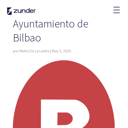
Usuario VE
App de Zunder
Ayuntamiento de
¿Cómo cargar?
Tarifas
Bilbao
por
Marta De La Lastra
|
May 5, 2025
Partners
Flotas
Grandes cuentas
Administraciones
Renting
Acuerdos