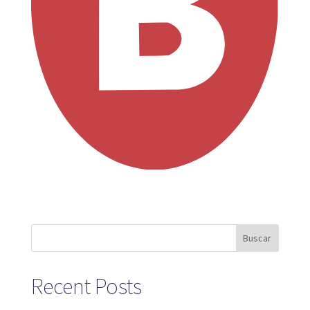
Plataforma SaaS
Plataforma SaaS
Beneficios
Para quién
Buscamos ubicaciones
¿Qué buscamos?
¿Qué ofrecemos?
Proponer ubicación
Buscar
Mapa
Recent Posts