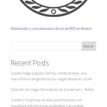
Plataforma SaaS
Plataforma SaaS
Beneficios
Para quién
Distribuidor y concesionario oficial de BYD en Madrid.
Buscar
Buscamos ubicaciones
¿Qué buscamos?
Recent Posts
¿Qué ofrecemos?
Proponer ubicación
Zunder llega a Apple CarPlay y Android Auto: una
nueva forma de gestionar tus cargas desde el coche
Estación de Carga Ultrarrápida de Zunder en L´Aldea
Mapa
Zunder y SotySolar se alían para impulsar una
movilidad eléctrica más sostenible y accesible