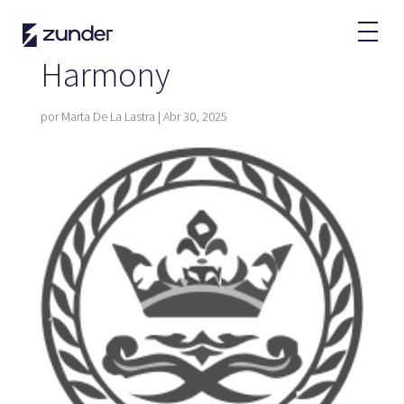
Usuario VE
App de Zunder
Harmony
¿Cómo cargar?
Tarifas
por
Marta De La Lastra
|
Abr 30, 2025
Partners
Flotas
Grandes cuentas
Administraciones
Renting
Acuerdos