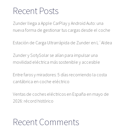
Plataforma SaaS
Recent Posts
Plataforma SaaS
Beneficios
Zunder llega a Apple CarPlay y Android Auto: una
Para quién
nueva forma de gestionar tus cargas desde el coche
Estación de Carga Ultrarrápida de Zunder en L´Aldea
Zunder y SotySolar se alían para impulsar una
Buscamos ubicaciones
movilidad eléctrica más sostenible y accesible
¿Qué buscamos?
Entre faros y miradores: 5 días recorriendo la costa
¿Qué ofrecemos?
cantábrica en coche eléctrico
Proponer ubicación
Ventas de coches eléctricos en España en mayo de
2026: récord histórico
Mapa
Recent Comments