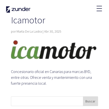
Usuario VE
App de Zunder
Icamotor
¿Cómo cargar?
Tarifas
por
Marta De La Lastra
|
Abr 30, 2025
Partners
Flotas
Grandes cuentas
Concesionario oficial en Canarias para marcas BYD,
Administraciones
entre otras. Ofrece venta y mantenimiento con una
Renting
fuerte presencia local.
Acuerdos
Buscar