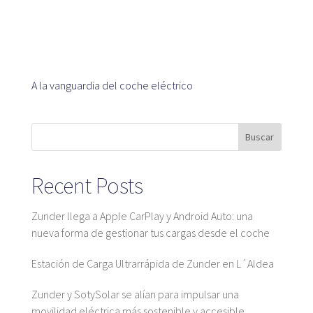
Plataforma SaaS
Plataforma SaaS
Beneficios
Para quién
A la vanguardia del coche eléctrico
Buscamos ubicaciones
Buscar
¿Qué buscamos?
Recent Posts
¿Qué ofrecemos?
Proponer ubicación
Zunder llega a Apple CarPlay y Android Auto: una
nueva forma de gestionar tus cargas desde el coche
Estación de Carga Ultrarrápida de Zunder en L´Aldea
Mapa
Zunder y SotySolar se alían para impulsar una
movilidad eléctrica más sostenible y accesible