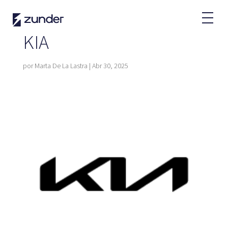
Usuario VE
App de Zunder
KIA
¿Cómo cargar?
Tarifas
por
Marta De La Lastra
|
Abr 30, 2025
Partners
Flotas
Grandes cuentas
Administraciones
Renting
Acuerdos