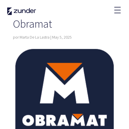
Usuario VE
App de Zunder
Obramat
¿Cómo cargar?
Tarifas
por
Marta De La Lastra
|
May 5, 2025
Partners
Flotas
Grandes cuentas
Administraciones
Renting
Acuerdos