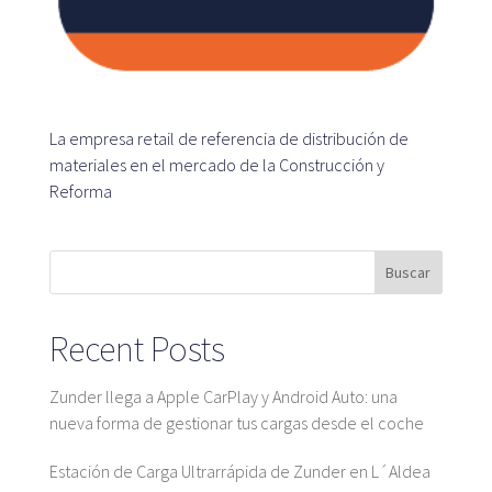
Plataforma SaaS
Plataforma SaaS
Beneficios
Para quién
La empresa retail de referencia de distribución de
materiales en el mercado de la Construcción y
Reforma
Buscamos ubicaciones
¿Qué buscamos?
Buscar
¿Qué ofrecemos?
Proponer ubicación
Recent Posts
Zunder llega a Apple CarPlay y Android Auto: una
nueva forma de gestionar tus cargas desde el coche
Mapa
Estación de Carga Ultrarrápida de Zunder en L´Aldea