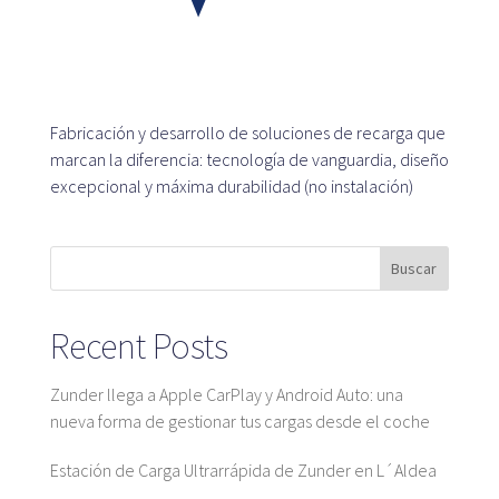
Plataforma SaaS
Plataforma SaaS
Beneficios
Para quién
Fabricación y desarrollo de soluciones de recarga que
marcan la diferencia: tecnología de vanguardia, diseño
excepcional y máxima durabilidad (no instalación)
Buscamos ubicaciones
¿Qué buscamos?
Buscar
¿Qué ofrecemos?
Proponer ubicación
Recent Posts
Zunder llega a Apple CarPlay y Android Auto: una
nueva forma de gestionar tus cargas desde el coche
Mapa
Estación de Carga Ultrarrápida de Zunder en L´Aldea