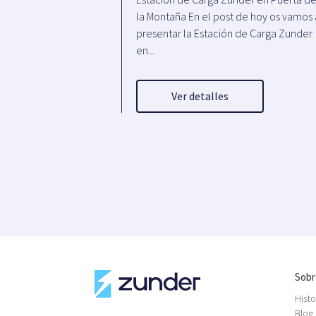
la Montaña En el post de hoy os vamos 
presentar la Estación de Carga Zunder
en...
Ver detalles
Sobr
Histo
Blog