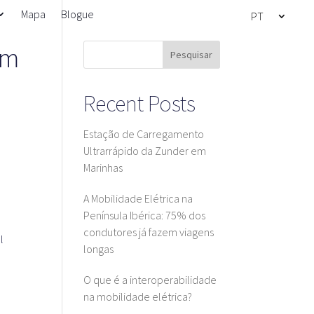
Mapa
Blogue
PT
em
Pesquisar
Recent Posts
Estação de Carregamento
Ultrarrápido da Zunder em
Marinhas
A Mobilidade Elétrica na
Península Ibérica: 75% dos
condutores já fazem viagens
l
longas
O que é a interoperabilidade
na mobilidade elétrica?