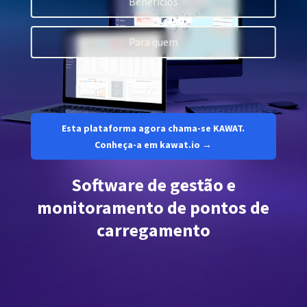
Benefícios
Para quem
Plataforma SaaS
Plataforma SaaS
Benefícios
Para quem
Esta plataforma agora chama-se KAWAT.
Conheça-a em kawat.io →
Estamos à procura de localizações
Software de gestão e
monitoramento de pontos de
De que é que estamos à procura?
O que é que oferecemos?
carregamento
Recomendar localização