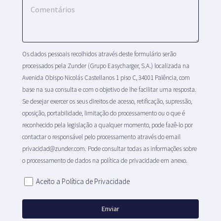
Os dados pessoais recolhidos através deste formulário serão
processados pela Zunder (Grupo Easycharger, S.A.) localizada na
Avenida Obispo Nicolás Castellanos 1 piso C, 34001 Palência, com
base na sua consulta e com o objetivo de lhe facilitar uma resposta.
Se desejar exercer os seus direitos de acesso, retificação, supressão,
oposição, portabilidade, limitação do processamento ou o que é
reconhecido pela legislação a qualquer momento, pode fazê-lo por
contactar o responsável pelo processamento através do email
privacidad@zunder.com. Pode consultar todas as informações sobre
o processamento de dados na política de privacidade em anexo.
Aceito a Política de Privacidade
Enviar