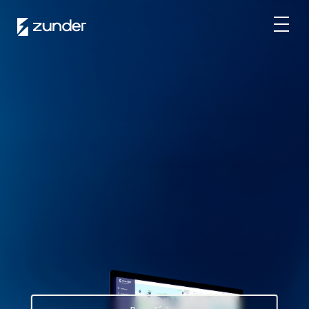
PT
Utilizador VE
Aplicação da Zunder
Como realizar um carregamento?
Tarifas
Parceiros
Frotas
Renting
Grandes contas
Administração pública