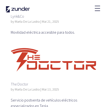
Utilizador VE
Aplicação da Zunder
Lynk&Co
Como realizar um carregamento?
by
Marta De La Lastra
|
Mai 21, 2025
Tarifas
Movilidad eléctrica accesible para todos.
Parceiros
Frotas
Renting
Grandes contas
Administração pública
The Doctor
by
Marta De La Lastra
|
Mai 13, 2025
Servicio postventa de vehículos eléctricos
Plataforma SaaS
especializados en Tesla