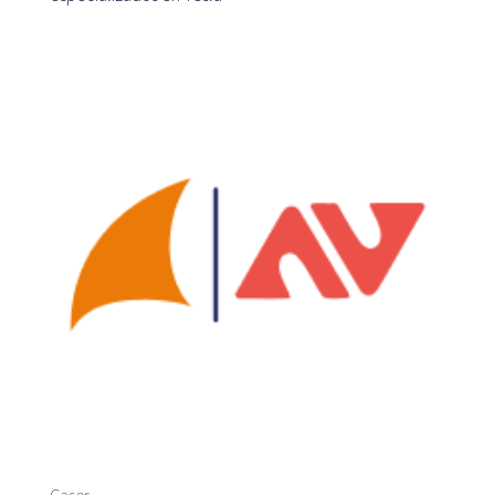
Plataforma SaaS
Benefícios
Para quem
Estamos à procura de localizações
De que é que estamos à procura?
O que é que oferecemos?
Recomendar localização
Blogue
Caser