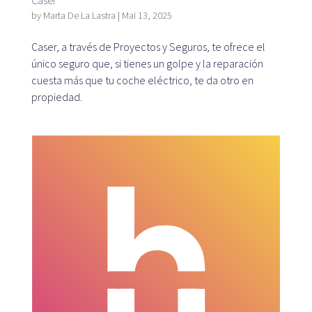
by
Marta De La Lastra
|
Mai 13, 2025
Serviço ao cliente
Caser, a través de Proyectos y Seguros, te ofrece el
+34 979 300 500
único seguro que, si tienes un golpe y la reparación
cuesta más que tu coche eléctrico, te da otro en
propiedad.