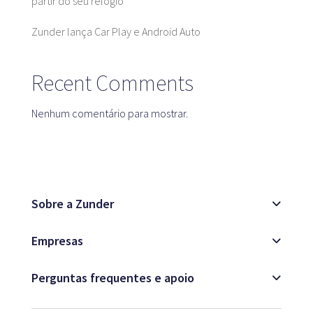
partir do seu relógio
Blogue
Zunder lança Car Play e Android Auto
Recent Comments
Serviço ao cliente
Nenhum comentário para mostrar.
+34 979 300 500
Sobre a Zunder
Empresas
Perguntas frequentes e apoio