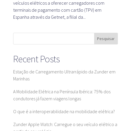
veículos elétricos a oferecer carregadores com
terminais de pagamento com cartão (TPV) em
Espanha através da Getnet, a filial da...
Plataforma SaaS
Plataforma SaaS
Benefícios
Pesquisar
Para quem
Recent Posts
Estação de Carregamento Ultrarrápido da Zunder em
Estamos à procura de localizações
Marinhas
De que é que estamos à procura?
A Mobilidade Elétrica na Península Ibérica: 75% dos
O que é que oferecemos?
condutores já fazem viagens longas
Recomendar localização
O que é a interoperabilidade na mobilidade elétrica?
Zunder Apple Watch: Carregue o seu veículo elétrico a