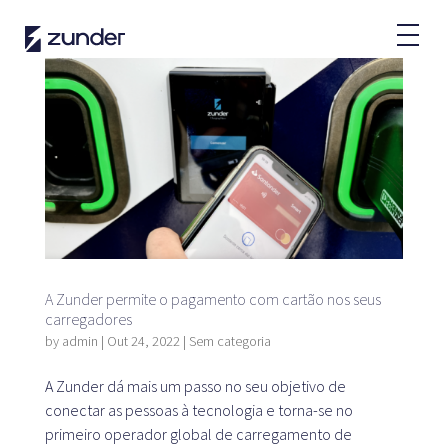
PT
Utilizador VE
Aplicação da Zunder
Como realizar um carregamento?
Tarifas
A Zunder permite o pagamento com cartão nos seus
Parceiros
carregadores
Frotas
by
admin
|
Out 24, 2022
|
Sem categoria
Renting
A Zunder dá mais um passo no seu objetivo de
Grandes contas
conectar as pessoas à tecnologia e torna-se no
Administração pública
primeiro operador global de carregamento de