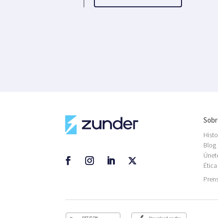
Sobr
Histo
Blog
Únet
Ética
Pren