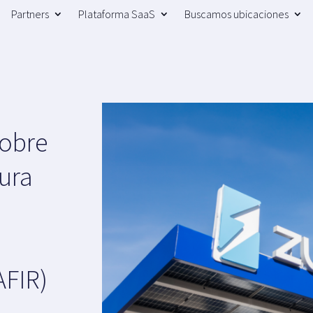
Partners
Plataforma SaaS
Buscamos ubicaciones
obre
tura
AFIR)