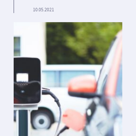
10.05.2021
Plataforma SaaS
Plataforma SaaS
Beneficios
Para quién
Buscamos ubicaciones
¿Qué buscamos?
¿Qué ofrecemos?
Proponer ubicación