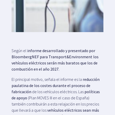
Mapa
Blog
Según el
informe desarrollado y presentado por
BloombergNEF para Transport&Environment los
vehículos eléctricos serán más baratos que los de
Atención al cliente
combustión en el año 2027.
+34 979 300 500
El principal motivo, señala el informe es la
reducción
paulatina de los costes durante el proceso de
fabricación
de los vehículos eléctricos. Las
políticas
de apoyo
(Plan MOVES III en el caso de España)
también contribuirán a esta relajación en los precios
que llevará a que los
vehículos eléctricos sean más