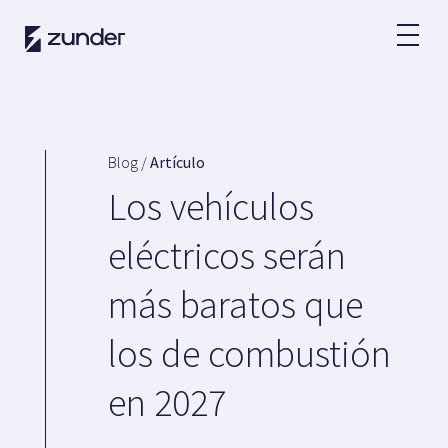
ES
Usuario VE
App de Zunder
Blog /
Artículo
¿Cómo cargar?
Los vehículos
Tarifas
eléctricos serán
más baratos que
Partners
los de combustión
Flotas
Grandes cuentas
en 2027
Administraciones
Renting
Acuerdos