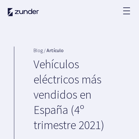
ES
Usuario VE
App de Zunder
Blog /
Artículo
¿Cómo cargar?
Vehículos
Tarifas
eléctricos más
vendidos en
Partners
España (4º
Flotas
Grandes cuentas
trimestre 2021)
Administraciones
Renting
Acuerdos