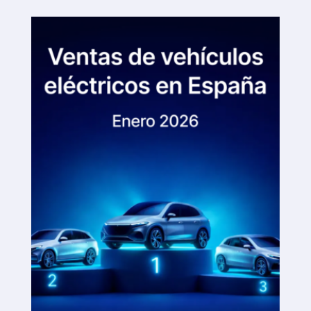
Plataforma SaaS
Plataforma SaaS
Beneficios
Para quién
Buscamos ubicaciones
¿Qué buscamos?
¿Qué ofrecemos?
Proponer ubicación