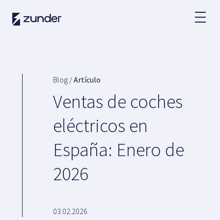
ES
Usuario VE
App de Zunder
Blog /
Artículo
¿Cómo cargar?
Ventas de coches
Tarifas
eléctricos en
España: Enero de
Partners
2026
Flotas
Grandes cuentas
Administraciones
Renting
03.02.2026
Acuerdos