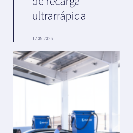
de recarga
ultrarrápida
Plataforma SaaS
12.05.2026
Plataforma SaaS
Beneficios
Para quién
Buscamos ubicaciones
¿Qué buscamos?
¿Qué ofrecemos?
Proponer ubicación