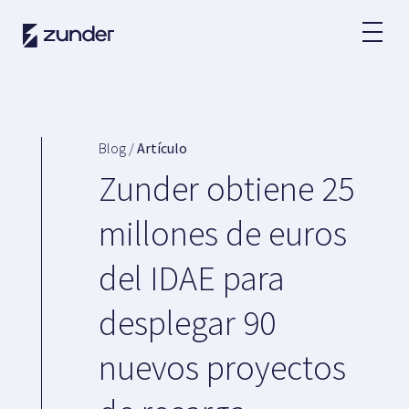
ES
Usuario VE
App de Zunder
Blog /
Artículo
¿Cómo cargar?
Zunder obtiene 25
Tarifas
millones de euros
del IDAE para
Partners
desplegar 90
Flotas
Grandes cuentas
nuevos proyectos
Administraciones
Renting
Acuerdos