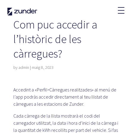
CA
Com puc accedir a
Usuari VE
l’històric de les
App de Zunder
càrregues?
Com carregar?
Tarifes
by
admin
|
maig 8, 2023
Partners
Accedint a «Perfil>Càrregues realitzades» al menú de
l’app podràs accedir directament al teu llistat de
Flotes
càrregues a les estacions de Zunder.
Rènting
Grans comptes
Cada càrrega de la llista mostrarà el codi del
Administració pública
carregador utilitzat, la data i hora d’inici de la càrrega i
la quantitat de kWh recollits per part del vehicle. Si fas