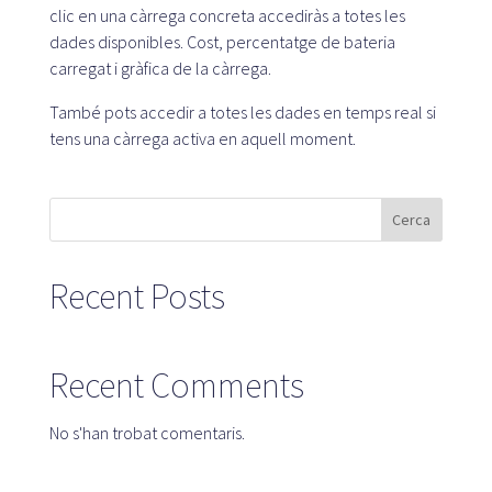
clic en una càrrega concreta accediràs a totes les
dades disponibles. Cost, percentatge de bateria
carregat i gràfica de la càrrega.
Plataforma SaaS
També pots accedir a totes les dades en temps real si
Plataforma SaaS
tens una càrrega activa en aquell moment.
Beneficis
Per a qui
Cerca
Busquem ubicacions
Recent Posts
Què busquem?
Què oferim?
Recent Comments
Proposa una ubicació
No s'han trobat comentaris.