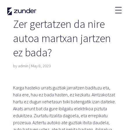
EU
Zer gertatzen da nire
Ibilgailu EE
autoa martxan jartzen
Zunderren APPa
ez bada?
Nola kargatu?
Tarifak
by
admin
|
May 8, 2023
Partners
Karga hasteko urrats guztiak jarraitzen badituzu eta,
hala ere, hau ez bada hasten, ez kezkatu. Aintzakotzat
Flotak
hartu ez dugun xehetasun txiki batengatik izan daiteke.
Rentinga
Akats arrunt bat da gure ibilgailu elektrikoa piztuta
Kontu handiak
edukitzea. Ziurtatu itzalita dagoela, eta errepikatu
Herri-administrazioa
prozesua. Aztertu autoko ate guztiak itxita daudela;
auto batzuen ustez, ate bat irekita badago, ibilgailua