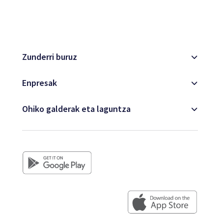
Mapa
Zunderri buruz
Bloga
Enpresak
Ohiko galderak eta laguntza
Bezeroaren arreta
+34 979 300 500