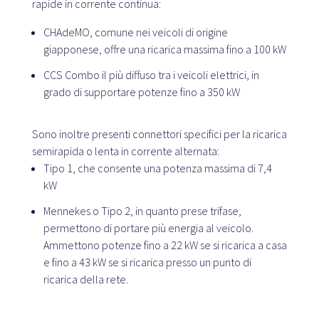
rapide in corrente continua:
CHAdeMO, comune nei veicoli di origine
Piattaforma SaaS
giapponese, offre una ricarica massima fino a 100 kW
CCS Combo il più diffuso tra i veicoli elettrici, in
Piattaforma SaaS
grado di supportare potenze fino a 350 kW
Benefici
Per chi
Sono inoltre presenti connettori specifici per la ricarica
semirapida o lenta in corrente alternata:
Tipo 1, che consente una potenza massima di 7,4
Cerchiamo posizioni
kW
Mennekes o Tipo 2, in quanto prese trifase,
Cosa stiamo cercando?
permettono di portare più energia al veicolo.
Cosa offriamo?
Ammettono potenze fino a 22 kW se si ricarica a casa
Proponi posizione
e fino a 43 kW se si ricarica presso un punto di
ricarica della rete.