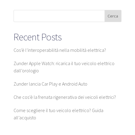
Mappa
Cerca
Recent Posts
Blog
Cos’è l’interoperabilità nella mobilità elettrica?
Zunder Apple Watch: ricarica il tuo veicolo elettrico
Servizio clienti
dall’orologio
Zunder lancia Car Play e Android Auto
+34 979 300 500
Che cos’è la frenata rigenerativa dei veicoli elettrici?
Come scegliere il tuo veicolo elettrico? Guida
all’acquisto