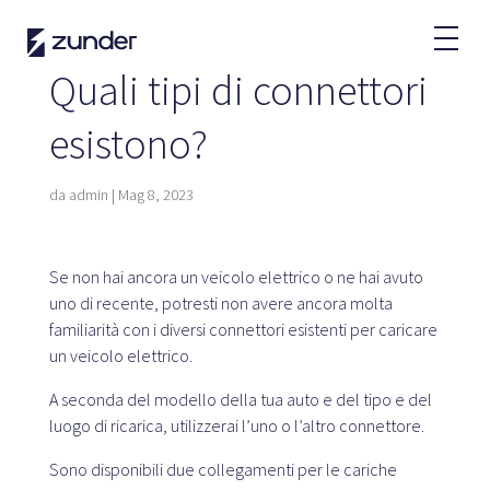
IT
Quali tipi di connettori
Utente VE
esistono?
L'APP di Zunder
Come ricaricare?
da
admin
|
Mag 8, 2023
Tariffe
Se non hai ancora un veicolo elettrico o ne hai avuto
uno di recente, potresti non avere ancora molta
Partner
familiarità con i diversi connettori esistenti per caricare
un veicolo elettrico.
Flotte
A seconda del modello della tua auto e del tipo e del
Leasing
luogo di ricarica, utilizzerai l’uno o l’altro connettore.
Grandi account
Pubblica amministrazione
Sono disponibili due collegamenti per le cariche