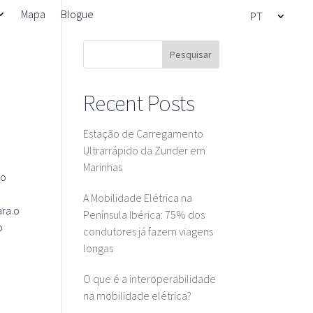
Mapa
Blogue
PT
Pesquisar
Recent Posts
Estação de Carregamento
Ultrarrápido da Zunder em
Marinhas
go
A Mobilidade Elétrica na
ara o
Península Ibérica: 75% dos
o
condutores já fazem viagens
longas
O que é a interoperabilidade
na mobilidade elétrica?