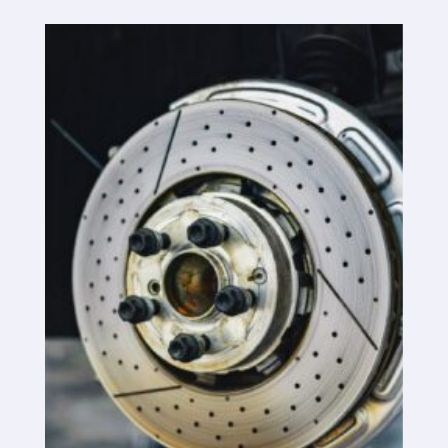
Plataforma SaaS
Plataforma SaaS
Benefícios
Para quem
Estamos à procura de localizações
De que é que estamos à procura?
O que é que oferecemos?
Recomendar localização