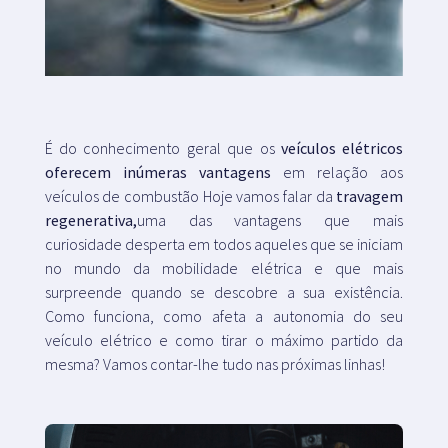
Blogue
Serviço ao cliente
É do conhecimento geral que os
veículos elétricos
oferecem inúmeras vantagens
em relação aos
+34 979 300 500
veículos de combustão Hoje vamos falar da
travagem
regenerativa,
uma das vantagens que mais
curiosidade desperta em todos aqueles que se iniciam
no mundo da mobilidade elétrica e que mais
surpreende quando se descobre a sua existência.
Como funciona, como afeta a autonomia do seu
veículo elétrico e como tirar o máximo partido da
mesma? Vamos contar-lhe tudo nas próximas linhas!