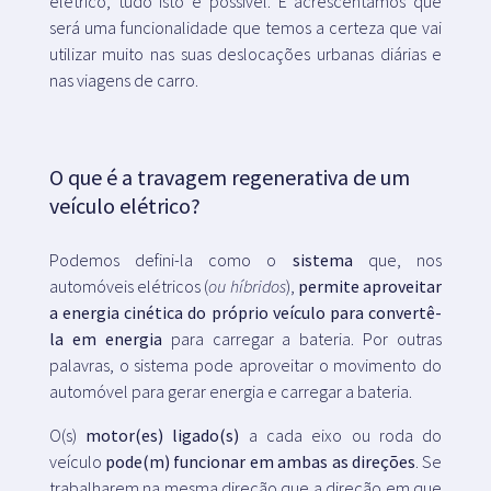
elétrico, tudo isto é possível. E acrescentamos que
será uma funcionalidade que temos a certeza que vai
utilizar muito nas suas deslocações urbanas diárias e
nas viagens de carro.
O que é a travagem regenerativa de um
veículo elétrico?
Podemos defini-la como o
sistema
que, nos
automóveis elétricos (
ou híbridos
),
permite aproveitar
a energia cinética do próprio veículo para convertê-
la em energia
para carregar a bateria. Por outras
palavras, o sistema pode aproveitar o movimento do
automóvel para gerar energia e carregar a bateria.
O(s)
motor(es) ligado(s)
a cada eixo ou roda do
veículo
pode(m) funcionar em ambas as direções
. Se
trabalharem na mesma direção que a direção em que