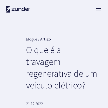
PT
Utilizador VE
Aplicação da Zunder
Blogue /
Artigo
Como realizar um carregamento?
O que é a
Tarifas
travagem
regenerativa de um
Parceiros
veículo elétrico?
Frotas
Renting
Grandes contas
Administração pública
21.12.2022