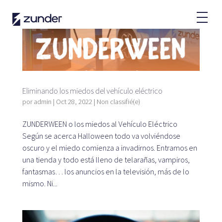
ES
Usuario VE
App de Zunder
¿Cómo cargar?
Eliminando los miedos del vehículo eléctrico
Tarifas
por
admin
|
Oct 28, 2022
|
Non classifié(e)
ZUNDERWEEN o los miedos al Vehículo Eléctrico
Según se acerca Halloween todo va volviéndose
oscuro y el miedo comienza a invadirnos. Entramos en
Partners
una tienda y todo está lleno de telarañas, vampiros,
Flotas
fantasmas… los anuncios en la televisión, más de lo
Grandes cuentas
mismo. Ni...
Administraciones
Renting
Acuerdos