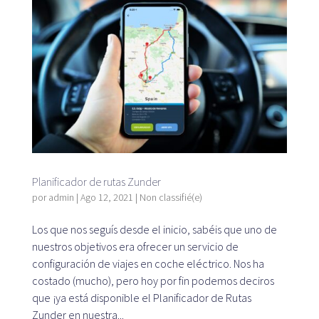
Plataforma SaaS
Plataforma SaaS
Beneficios
Para quién
Planificador de rutas Zunder
por
admin
|
Ago 12, 2021
|
Non classifié(e)
Buscamos ubicaciones
¿Qué buscamos?
Los que nos seguís desde el inicio, sabéis que uno de
¿Qué ofrecemos?
nuestros objetivos era ofrecer un servicio de
Proponer ubicación
configuración de viajes en coche eléctrico. Nos ha
costado (mucho), pero hoy por fin podemos deciros
que ¡ya está disponible el Planificador de Rutas
Zunder en nuestra...