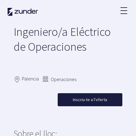
CA
Ingeniero/a Eléctrico
Usuari VE
de Operaciones
App de Zunder
Com carregar?
Tarifes
Palencia
Operaciones
Partners
Inscriu-te a l'oferta
Flotes
Rènting
Grans comptes
Administració pública
Sobre el lloc: