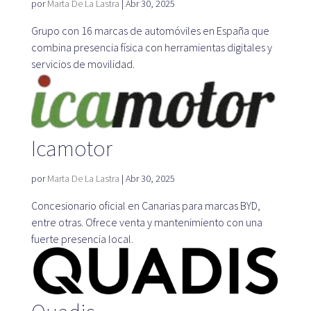
por
Marta De La Lastra
|
Abr 30, 2025
Grupo con 16 marcas de automóviles en España que
combina presencia física con herramientas digitales y
Plataforma SaaS
servicios de movilidad.
Plataforma SaaS
Beneficios
Para quién
Icamotor
por
Marta De La Lastra
|
Abr 30, 2025
Buscamos ubicaciones
Concesionario oficial en Canarias para marcas BYD,
entre otras. Ofrece venta y mantenimiento con una
¿Qué buscamos?
fuerte presencia local.
¿Qué ofrecemos?
Proponer ubicación