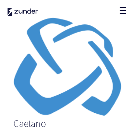
ES
Usuario VE
App de Zunder
¿Cómo cargar?
Tarifas
Partners
Flotas
Grandes cuentas
Administraciones
Caetano
Renting
Acuerdos