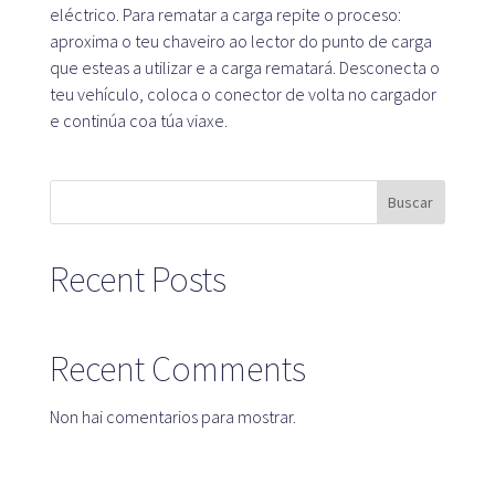
eléctrico. Para rematar a carga repite o proceso:
aproxima o teu chaveiro ao lector do punto de carga
que esteas a utilizar e a carga rematará. Desconecta o
Plataforma SaaS
teu vehículo, coloca o conector de volta no cargador
Plataforma SaaS
e continúa coa túa viaxe.
Beneficios
Para quen
Buscar
Recent Posts
Buscamos localizacións
Que buscamos
Que ofrecemos?
Recent Comments
Propón localización
Non hai comentarios para mostrar.