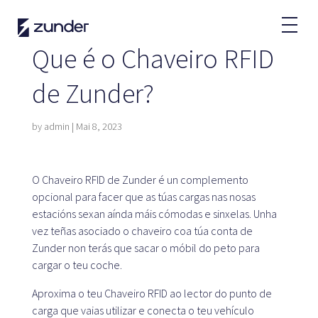
GA
Que é o Chaveiro RFID
Usuario VE
de Zunder?
APP de Zunder
Como cargar?
by
admin
|
Mai 8, 2023
Tarifas
O Chaveiro RFID de Zunder é un complemento
opcional para facer que as túas cargas nas nosas
Partners
estacións sexan aínda máis cómodas e sinxelas. Unha
vez teñas asociado o chaveiro coa túa conta de
Frotas
Zunder non terás que sacar o móbil do peto para
Renting
cargar o teu coche.
Grandes contas
Aproxima o teu Chaveiro RFID ao lector do punto de
Administración Pública
carga que vaias utilizar e conecta o teu vehículo