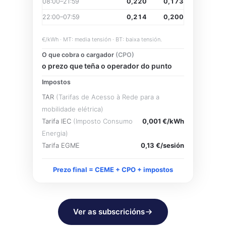
08:00–21:59
0,220
0,173
22:00–07:59
0,214
0,200
€/kWh · MT: media tensión · BT: baixa tensión.
O que cobra o cargador
(CPO)
o prezo que teña o operador do punto
Impostos
TAR
(Tarifas de Acesso à Rede para a
mobilidade elétrica)
Tarifa IEC
(Imposto Consumo
0,001 €/kWh
Energia)
Tarifa EGME
0,13 €/sesión
Prezo final = CEME + CPO + impostos
Ver as subscricións