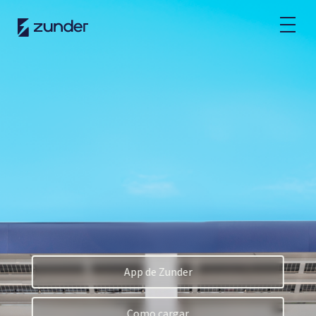
GA
Usuario VE
APP de Zunder
Como cargar?
Tarifas
Partners
Frotas
Renting
App de Zunder
Grandes contas
Administración Pública
Como cargar